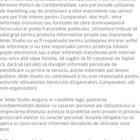
termenii Politicii de Confidențialitate, care pot include utilizarea
de marketing sau de promovare a altor evenimente sau servicii
care pot fi de interes pentru Cumparatori. Mai mult , orice
informații transmise sau furnizate de către dumneavoastră
Serviciului ar putea fi accesibile publicului. Utilizatorul trebuie să
aibă grijă pentru protectia informațiilor private sau importante.
Mobi Studio nu va fi responsabil pentru protejarea oricaror astfel
de informație și nu este responsabil pentru protecția folosirii
poștei electronice sau a altor informații transferate prin Internet
sau orice altă rețea folosita. Vă rugăm să fiți conștienți de faptul
că, dacă vă decideți să divulgati informații personale de
identificare cu privire la Serviciu, aceste informatii pot deveni
publice. Mobi Studio nu controlează și nu este responsabil pentru
actiunile Utilizatorilor Serviciului (Organizatori, Cumparatori, alti
non-organizatori).
4. Mobi Studio asigura, in conditiile legii, pastrarea
confidentialitatii datelor cu caracter personal ale Utilizatorului si
respectarea dreptului acestuia la protectia vietii private in privinta
prelucrarii datelor cu caracter personal. Aceasta obligatie nu se
aplica in cazul oricarei informatii dezvaluite de Utilizator unor
terti.