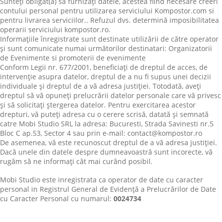
Sunteţi obligat(ă) să furnizaţi datele, acestea fiind necesare creeri
contului personal pentru utilizarea serviciului Kompostor.com si
pentru livrarea serviciilor.. Refuzul dvs. determină imposibilitatea
operarii serviciului kompostor.ro.
Informaţiile înregistrate sunt destinate utilizării de către operator
şi sunt comunicate numai următorilor destinatari: Organizatorii
de Evenimente si promoterii de evenimente
Conform Legii nr. 677/2001, beneficiaţi de dreptul de acces, de
intervenţie asupra datelor, dreptul de a nu fi supus unei decizii
individuale şi dreptul de a vă adresa justiţiei. Totodată, aveţi
dreptul să vă opuneţi prelucrării datelor personale care vă privesc
şi să solicitaţi ştergerea datelor. Pentru exercitarea acestor
drepturi, vă puteţi adresa cu o cerere scrisă, datată şi semnată
catre Mobi Studio SRL la adresa: Bucuresti, Strada Savinesti nr.5
Bloc C ap.53, Sector 4 sau prin e-mail: contact@kompostor.ro
De asemenea, vă este recunoscut dreptul de a vă adresa justiţiei.
Dacă unele din datele despre dumneavoastră sunt incorecte, vă
rugăm să ne informaţi cât mai curând posibil.
Mobi Studio este inregistrata ca operator de date cu caracter
personal in Registrul General de Evidenţă a Prelucrărilor de Date
cu Caracter Personal cu numarul:
0024734