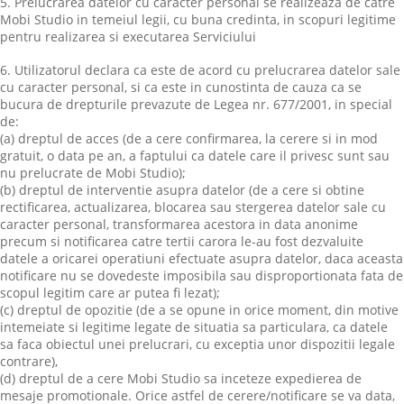
5. Prelucrarea datelor cu caracter personal se realizeaza de catre
Mobi Studio in temeiul legii, cu buna credinta, in scopuri legitime
pentru realizarea si executarea Serviciului
6. Utilizatorul declara ca este de acord cu prelucrarea datelor sale
cu caracter personal, si ca este in cunostinta de cauza ca se
bucura de drepturile prevazute de Legea nr. 677/2001, in special
de:
(a) dreptul de acces (de a cere confirmarea, la cerere si in mod
gratuit, o data pe an, a faptului ca datele care il privesc sunt sau
nu prelucrate de Mobi Studio);
(b) dreptul de interventie asupra datelor (de a cere si obtine
rectificarea, actualizarea, blocarea sau stergerea datelor sale cu
caracter personal, transformarea acestora in data anonime
precum si notificarea catre tertii carora le-au fost dezvaluite
datele a oricarei operatiuni efectuate asupra datelor, daca aceasta
notificare nu se dovedeste imposibila sau disproportionata fata de
scopul legitim care ar putea fi lezat);
(c) dreptul de opozitie (de a se opune in orice moment, din motive
intemeiate si legitime legate de situatia sa particulara, ca datele
sa faca obiectul unei prelucrari, cu exceptia unor dispozitii legale
contrare),
(d) dreptul de a cere Mobi Studio sa inceteze expedierea de
mesaje promotionale. Orice astfel de cerere/notificare se va data,