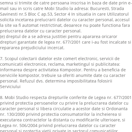
semna si trimite de catre persoana inscrisa in baza de date prin e-
mail sau in scris catre Mobi Studio la adresa: Bucuresti, Strada
Savinesti nr.5 Bloc C ap.53, Sector 4 In situatia in care Utilizatorul
solicita incetarea prelucrarii datelor cu caracter personal, accesul
la site va fi automat restrictinat, deoarece nu poate functiona fara
prelucrarea datelor cu caracter personal.
(e) dreptul de a se adresa justitiei pentru apararea oricaror
drepturi garantate de legea nr. 677/2001 care i-au fost incalcate si
repararea prejudiciului incercat.
7. Scopul colectarii datelor este comert electronic, servicii de
comunicatii electronice, reclama, marketingul si publicitatea:
informarea despre activitatea Kompostor. Pentru a beneficia de
serviciile kompostor, trebuie sa oferiti anumite date cu caracter
personal. Refuzul dvs. determina imposibilitatea folosirii
Serviciului
8. Mobi Studio respecta drepturile conferite de Legea nr. 677/2001
privind protectia persoanelor cu privire la prelucrarea datelor cu
caracter personal si libera circulatie a acestor date si Ordonanta
nr. 130/2000 privind protectia consumatorilor la incheierea si
executarea contractelor la distanta cu modificarile ulterioare, si
Legea nr. 506/2004 privind prelucrarea datelor cu caracter
personal si protectia vietii private in sectorul comunicatiilor