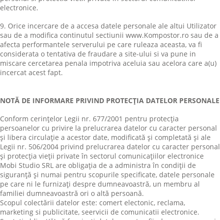
electronice.
9. Orice incercare de a accesa datele personale ale altui Utilizator
sau de a modifica continutul sectiunii www.Kompostor.ro sau de a
afecta performantele serverului pe care ruleaza aceasta, va fi
considerata o tentativa de fraudare a site-ului si va pune in
miscare cercetarea penala impotriva aceluia sau acelora care a(u)
incercat acest fapt.
NOTĂ DE INFORMARE PRIVIND PROTECŢIA DATELOR PERSONALE
Conform cerinţelor Legii nr. 677/2001 pentru protecţia
persoanelor cu privire la prelucrarea datelor cu caracter personal
şi libera circulaţie a acestor date, modificată şi completată şi ale
Legii nr. 506/2004 privind prelucrarea datelor cu caracter personal
şi protecţia vieţii private în sectorul comunicaţiilor electronice
Mobi Studio SRL are obligaţia de a administra în condiţii de
siguranţă şi numai pentru scopurile specificate, datele personale
pe care ni le furnizaţi despre dumneavoastră, un membru al
familiei dumneavoastră ori o altă persoană.
Scopul colectării datelor este: comert electonic, reclama,
marketing si publicitate, seervicii de comunicatii electronice.