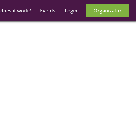
does it work?
Events
Login
Organizator