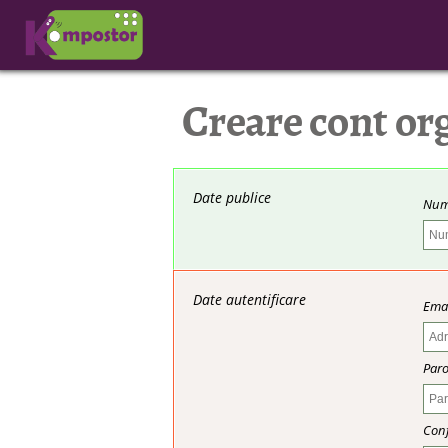
Creare cont or
Date publice
Num
Date autentificare
Ema
Paro
Conf