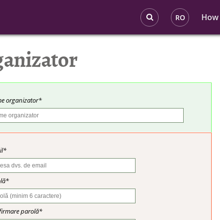
How 
RO
ganizator
e organizator*
il*
lă*
irmare parolă*