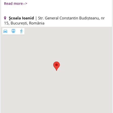
Read more-->
Şcoala Ioanid
| Str. General Constantin Budișteanu, nr
15, București, România
directions_car
directions_subway
directions_walk