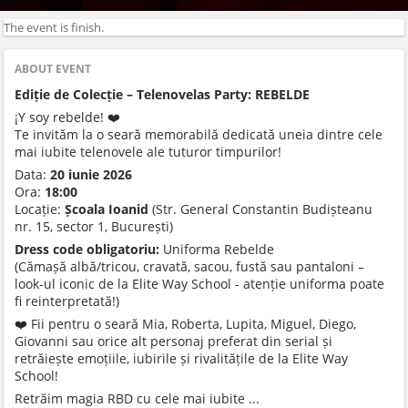
The event is finish.
ABOUT EVENT
Ediție de Colecție – Telenovelas Party: REBELDE
¡Y soy rebelde! ❤️‍
Te invităm la o seară memorabilă dedicată uneia dintre cele
mai iubite telenovele ale tuturor timpurilor!
Data:
20 iunie 2026
Ora:
18:00
Locație:
Școala Ioanid
(Str. General Constantin Budișteanu
nr. 15, sector 1, București)
Dress code obligatoriu:
Uniforma Rebelde
(Cămașă albă/tricou, cravată, sacou, fustă sau pantaloni –
look-ul iconic de la Elite Way School - atenție uniforma poate
fi reinterpretată!)
❤️ Fii pentru o seară Mia, Roberta, Lupita, Miguel, Diego,
Giovanni sau orice alt personaj preferat din serial și
retrăiește emoțiile, iubirile și rivalitățile de la Elite Way
School!
Retrăim magia RBD cu cele mai iubite ...