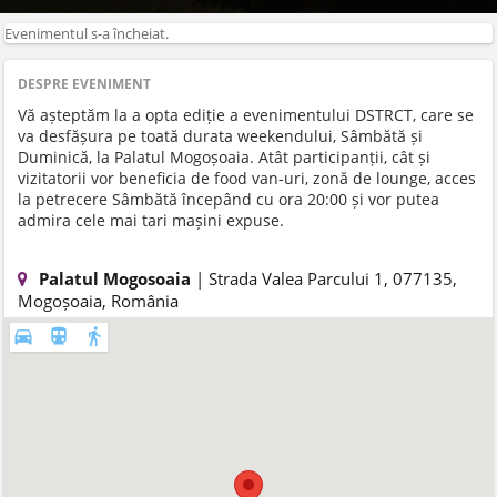
Evenimentul s-a încheiat.
DESPRE EVENIMENT
Vă așteptăm la a opta ediție a evenimentului DSTRCT, care se
va desfășura pe toată durata weekendului, Sâmbătă și
Duminică, la Palatul Mogoșoaia. Atât participanții, cât și
vizitatorii vor beneficia de food van-uri, zonă de lounge, acces
la petrecere Sâmbătă începând cu ora 20:00 și vor putea
admira cele mai tari mașini expuse.
Palatul Mogosoaia
| Strada Valea Parcului 1, 077135,
Mogoșoaia, România
directions_car
directions_subway
directions_walk