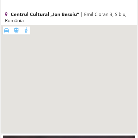
Centrul Cultural „Ion Besoiu”
| Emil Cioran 3, Sibiu,
România
directions_car
directions_subway
directions_walk