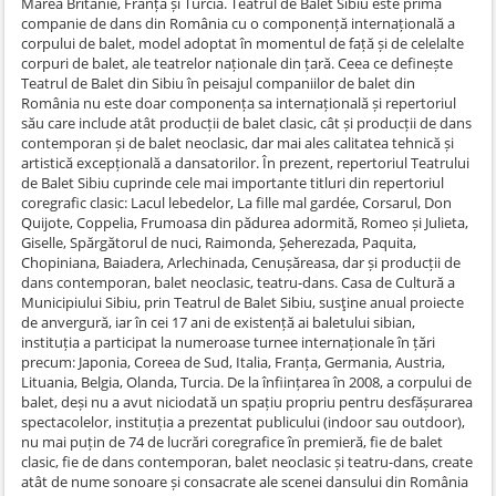
Marea Britanie, Franța și Turcia. Teatrul de Balet Sibiu este prima
companie de dans din România cu o componență internațională a
corpului de balet, model adoptat în momentul de față și de celelalte
corpuri de balet, ale teatrelor naționale din țară. Ceea ce definește
Teatrul de Balet din Sibiu în peisajul companiilor de balet din
România nu este doar componența sa internațională și repertoriul
său care include atât producții de balet clasic, cât și producții de dans
contemporan și de balet neoclasic, dar mai ales calitatea tehnică și
artistică excepțională a dansatorilor. În prezent, repertoriul Teatrului
de Balet Sibiu cuprinde cele mai importante titluri din repertoriul
coregrafic clasic: Lacul lebedelor, La fille mal gardée, Corsarul, Don
Quijote, Coppelia, Frumoasa din pădurea adormită, Romeo și Julieta,
Giselle, Spărgătorul de nuci, Raimonda, Șeherezada, Paquita,
Chopiniana, Baiadera, Arlechinada, Cenușăreasa, dar și producții de
dans contemporan, balet neoclasic, teatru-dans. Casa de Cultură a
Municipiului Sibiu, prin Teatrul de Balet Sibiu, susţine anual proiecte
de anvergură, iar în cei 17 ani de existență ai baletului sibian,
instituția a participat la numeroase turnee internaționale în țări
precum: Japonia, Coreea de Sud, Italia, Franța, Germania, Austria,
Lituania, Belgia, Olanda, Turcia. De la înființarea în 2008, a corpului de
balet, deși nu a avut niciodată un spațiu propriu pentru desfășurarea
spectacolelor, instituția a prezentat publicului (indoor sau outdoor),
nu mai puțin de 74 de lucrări coregrafice în premieră, fie de balet
clasic, fie de dans contemporan, balet neoclasic și teatru-dans, create
atât de nume sonoare și consacrate ale scenei dansului din România