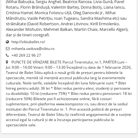
(Mihai Babușka, Sergiu Anghel, Beatrice Rancea, Livia Gună, Pavel
Rotaru, Florin Brândușă, Valentin Barteș, Doina Botiș, Liana Iancu,
Cristina Hamel, Monica Fotescu-Uță, Oleg Danovski Jr., Mihai
Mândruțiu, Vasile Petrițiu, Ioan Tugearu, Sandra Mavhima etc) sau
străinătate (David Robertson, Andrei Litvinov, Kirill Ermolenko,
Alexander Mishutin, Mehmet Balkan, Martin Chaix, Marcello Algeri),
dar și de tineri coregrafi.
http://sibiuballet.ro/
mihaela.vaduva@sibiu.ro
+40 269 22 96 27
PUNCTE DE VÂNZARE BILETE Parcul Tineretului, nr.1, PARTER Luni –
Joi: 9:00 – 16:00 Vineri: 9:00 – 13:30 Începând cu data de 1 februarie 2026,
Teatrul de Balet Sibiu aplică o nouă grilă de prețuri pentru biletele la
spectacole, menită să mențină accesul publicului larg la evenimentele
culturale. Noile tarife, valabile începând din luna februarie sunt: * Bilet
întreg pentru adulți: 36 lei * Bilet redus pentru elevi, studenți și persoane
cu dizabilități: 10 lei (reducere 75%) * Bilet redus pentru pensionari: 18 lei
(reducere 50%) Biletele pot fi achiziționate online, fără costuri
suplimentare, prin platforma www.kompostor.ro, sau direct de la sediul
instituției din Parcul Tineretului nr. 1. Prin această politică de prețuri
diferențiate, Teatrul de Balet Sibiu își reafirmă angajamentul de a susține
accesul egal la cultură și de a încuraja participarea publicului la
spectacolele sale.