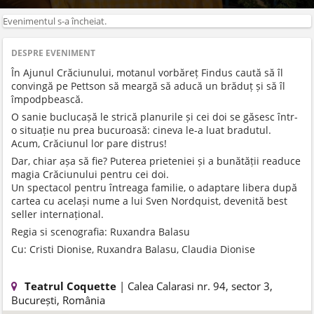
Evenimentul s-a încheiat.
DESPRE EVENIMENT
În Ajunul Crăciunului, motanul vorbăreț Findus caută să îl
convingă pe Pettson să meargă să aducă un brăduț și să îl
împodpbească.
O sanie buclucașă le strică planurile și cei doi se găsesc într-
o situație nu prea bucuroasă: cineva le-a luat bradutul.
Acum, Crăciunul lor pare distrus!
Dar, chiar așa să fie? Puterea prieteniei și a bunătății readuce
magia Crăciunului pentru cei doi.
Un spectacol pentru întreaga familie, o adaptare libera după
cartea cu același nume a lui Sven Nordquist, devenită best
seller internațional.
Regia si scenografia: Ruxandra Balasu
Cu: Cristi Dionise, Ruxandra Balasu, Claudia Dionise
Teatrul Coquette
| Calea Calarasi nr. 94, sector 3,
București, România