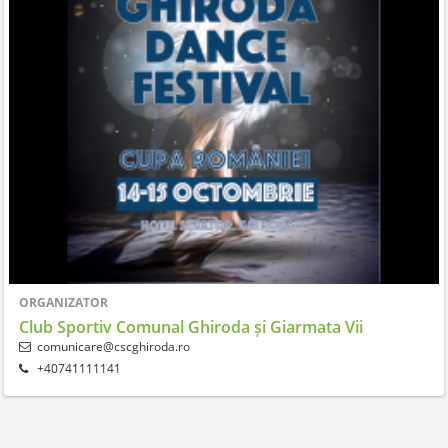
ORGANIZATOR
Club Sportiv Comunal Ghiroda și Giarmata Vii
comunicare@cscghiroda.ro
+40741111141