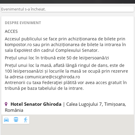
Evenimentul s-a încheiat.
DESPRE EVENIMENT
ACCES
Accesul publicului se face prin achiziționarea de bilete prin
kompostor.ro sau prin achiziționarea de bilete la intrarea în
sala ExpoVest din cadrul Complexului Senator.
Prețul unui loc în tribună este 50 de lei/persoană/zi
Prețul unui loc la masă, aflată lângă ringul de dans, este de
100 lei/persoană/zi și locurile la masă se ocupă prin rezervre
la adresa comunicare@cscghiroda.ro
Antrenorii cu taxa Federaţiei plătită vor avea acces gratuit în
tribună pe baza tabelului de la intrare.
Hotel Senator Ghiroda
| Calea Lugojului 7, Timișoara,
România
directions_car
directions_subway
directions_walk