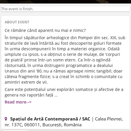
The event is finish.
ABOUT EVENT
Ce rămâne când aparent nu mai e nimic?
În timpul săpăturilor arheologice din Pompei din sec. XIX, sub
straturile de lavă întărită au fost descoperite goluri formate
în urma descompunerii în timp a materiei organice. Odată
umplute cu ipsos, s-a obținut o serie de mulaje, de ‘corpuri
de piatră’ prinse într-un somn etern. Ca într-o oglindă
răsturnată, în urma distrugerii programatice a dealului
Uranus din anii ’80, nu a rămas aproape nimic tangibil, doar
câteva fragmente fizice; s-a creat în schimb o comunitate cu
amintiri extrem de vii.
Care este potențialul unei explorări somatice și afective de a
genera noi raportări față ...
Read more-->
Spațiul de Artă Contemporană / SAC
| Calea Plevnei,
nr. 137C, 060011, București, România